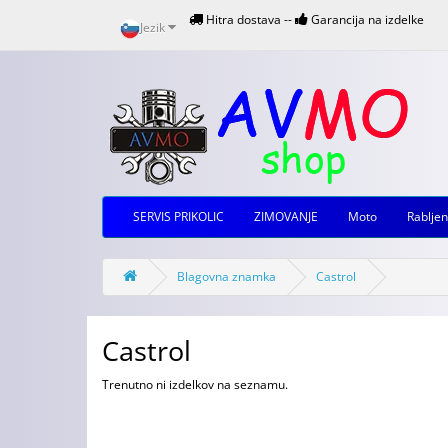
Hitra dostava --
Garancija na izdelke
Jezik
SERVIS PRIKOLIC
ZIMOVANJE
Moto
Rabljen
Blagovna znamka
Castrol
Castrol
Trenutno ni izdelkov na seznamu.