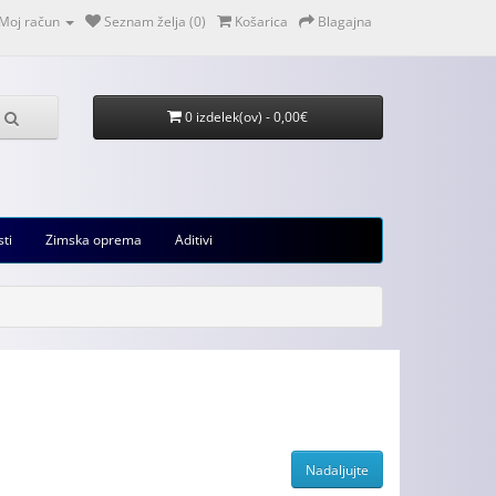
Moj račun
Seznam želja (0)
Košarica
Blagajna
0 izdelek(ov) - 0,00€
sti
Zimska oprema
Aditivi
Nadaljujte