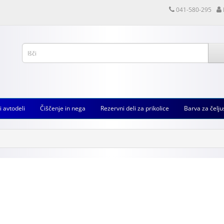
041-580-295
i avtodeli
Čiščenje in nega
Rezervni deli za prikolice
Barva za čelju