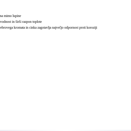
lina mimo lupine
vodnost in širši razpon toplote
rebrovega kromata in cinka zagotavlja največjo odpornost proti koroziji