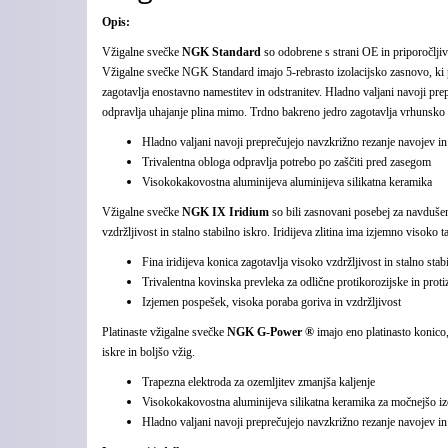
Opis:
Vžigalne svečke
NGK Standard
so odobrene s strani OE in priporočljiv
Vžigalne svečke NGK Standard imajo 5-rebrasto izolacijsko zasnovo, ki 
zagotavlja enostavno namestitev in odstranitev. Hladno valjani navoji pre
odpravlja uhajanje plina mimo. Trdno bakreno jedro zagotavlja vrhunsko o
Hladno valjani navoji preprečujejo navzkrižno rezanje navojev i
Trivalentna obloga odpravlja potrebo po zaščiti pred zasegom
Visokokakovostna aluminijeva aluminijeva silikatna keramika
Vžigalne svečke
NGK IX Iridium
so bili zasnovani posebej za navdušen
vzdržljivost in stalno stabilno iskro. Iridijeva zlitina ima izjemno visoko
Fina iridijeva konica zagotavlja visoko vzdržljivost in stalno stab
Trivalentna kovinska prevleka za odlične protikorozijske in proti
Izjemen pospešek, visoka poraba goriva in vzdržljivost
Platinaste vžigalne svečke
NGK G-Power ®
imajo eno platinasto konico
iskre in boljšo vžig.
Trapezna elektroda za ozemljitev zmanjša kaljenje
Visokokakovostna aluminijeva silikatna keramika za močnejšo iz
Hladno valjani navoji preprečujejo navzkrižno rezanje navojev i