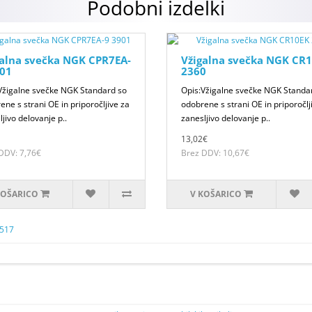
Podobni izdelki
galna svečka NGK CPR7EA-
Vžigalna svečka NGK CR
901
2360
Vžigalne svečke NGK Standard so
Opis:Vžigalne svečke NGK Standa
ene s strani OE in priporočljive za
odobrene s strani OE in priporočlj
jivo delovanje p..
zanesljivo delovanje p..
13,02€
DDV: 7,76€
Brez DDV: 10,67€
KOŠARICO
V KOŠARICO
517