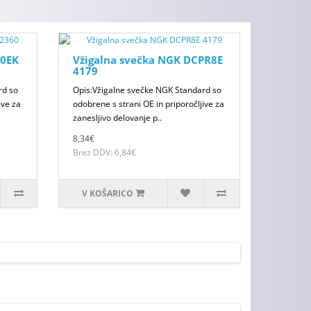
10EK
Vžigalna svečka NGK DCPR8E
4179
rd so
Opis:Vžigalne svečke NGK Standard so
ive za
odobrene s strani OE in priporočljive za
zanesljivo delovanje p..
8,34€
Brez DDV: 6,84€
V KOŠARICO