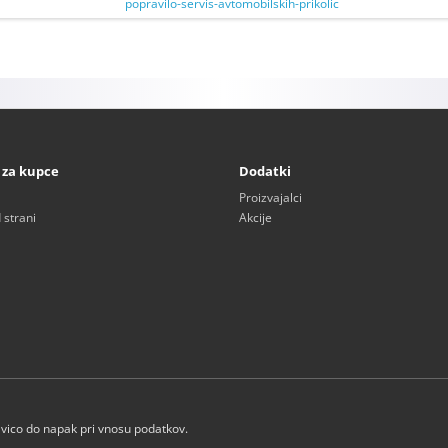
 za kupce
Dodatki
Proizvajalci
 strani
Akcije
avico do napak pri vnosu podatkov.