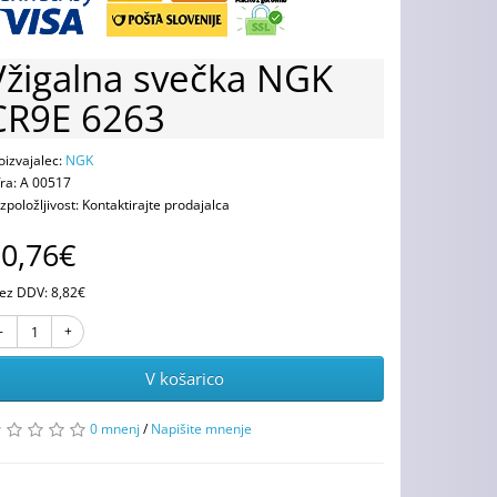
Vžigalna svečka NGK
CR9E 6263
oizvajalec:
NGK
fra: A 00517
zpoložljivost: Kontaktirajte prodajalca
0,76€
ez DDV: 8,82€
V košarico
0 mnenj
/
Napišite mnenje