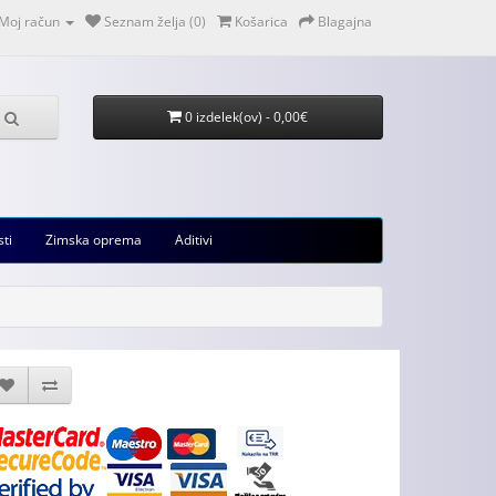
Moj račun
Seznam želja (0)
Košarica
Blagajna
0 izdelek(ov) - 0,00€
sti
Zimska oprema
Aditivi