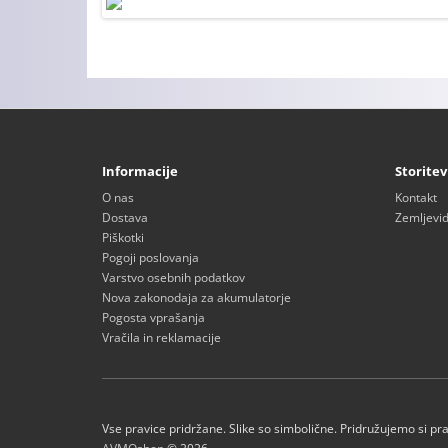
Informacije
Storitev
O nas
Kontakt
Dostava
Zemljevid
Piškotki
Pogoji poslovanja
Varstvo osebnih podatkov
Nova zakonodaja za akumulatorje
Pogosta vprašanja
Vračila in reklamacije
Vse pravice pridržane. Slike so simbolične. Pridružujemo si pr