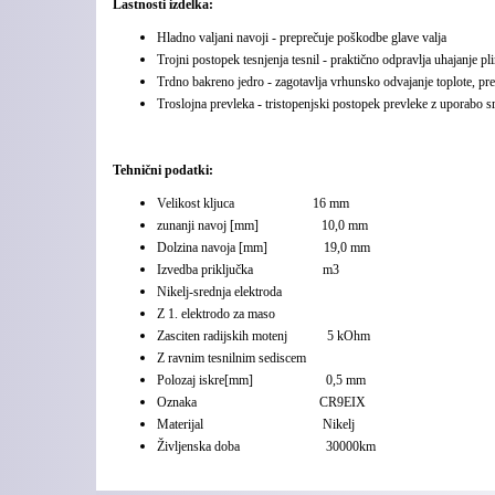
Lastnosti izdelka:
Hladno valjani navoji - preprečuje poškodbe glave valja
Trojni postopek tesnjenja tesnil - praktično odpravlja uhajanje p
Trdno bakreno jedro - zagotavlja vrhunsko odvajanje toplote, pre
Troslojna prevleka - tristopenjski postopek prevleke z uporabo s
Tehnični podatki:
Velikost kljuca
16 mm
zunanji navoj [mm] 10,0 mm
Dolzina navoja [mm] 19,0 mm
Izvedba priključka m3
Nikelj-srednja elektroda
Z 1. elektrodo za maso
Zasciten radijskih motenj 5 kOhm
Z ravnim tesnilnim sediscem
Polozaj iskre[mm] 0,5 mm
Oznaka CR9EIX
Materijal Nikelj
Življenska doba 30000km