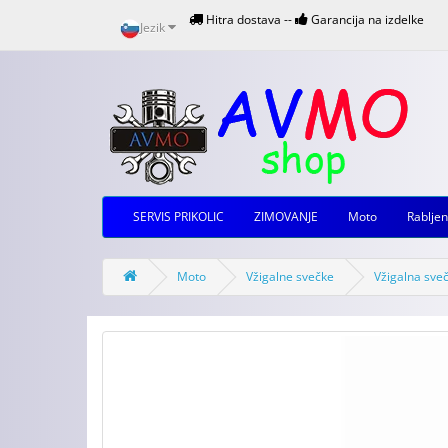
Hitra dostava --
Garancija na izdelke
Jezik
SERVIS PRIKOLIC
ZIMOVANJE
Moto
Rabljen
Moto
Vžigalne svečke
Vžigalna sv