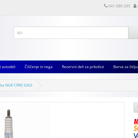
041-580-295
i avtodeli
Čiščenje in nega
Rezervni deli za prikolice
Barva za čelju
ečka NGK CR9E 6263