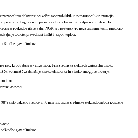
e za zanesljivo delovanje pri večini avtomobilskih in neavtomobilskih motorjih.
preprečuje preboj, obenem pa so obdelane s korozijsko odporno prevleko, ki
prečujejo poškodbe glave valja. NGK-jev postopek trojnega tesnjenja tesnil praktično
dvajanje toplote, prevodnost in širši razpon toplote.
n poškodbe glav cilindrov
ce nad, ki potrebujejo veliko moči. Fina sredinska elektroda zagotavlja visoko
 tališče, kot nalašč za današnje visokotehnološke in visoko zmogljive motorje.
ilno iskro
zdrsne lastnosti
, 98% čisto bakreno sredico in .6 mm fino žično sredinsko elektrodo za bolj izostrene
olacijo
n poškodbe glav cilindrov