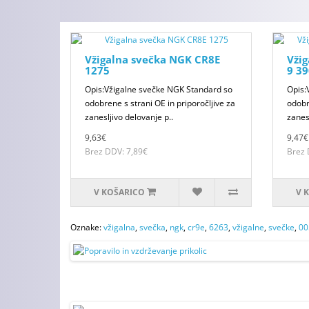
Vžigalna svečka NGK CR8E
Vži
1275
9 3
Opis:Vžigalne svečke NGK Standard so
Opis:
odobrene s strani OE in priporočljive za
odobr
zanesljivo delovanje p..
zanesl
9,63€
9,47€
Brez DDV: 7,89€
Brez 
V KOŠARICO
V 
Oznake:
vžigalna
,
svečka
,
ngk
,
cr9e
,
6263
,
vžigalne
,
svečke
,
00