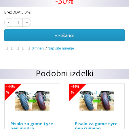
-30%
Brez DDV: 5,04€
V košarico
0 mnenj
/
Napišite mnenje
Podobni izdelki
-44%
-44%
%
%
Pisalo za gume tyre
Pisalo za gume tyre
pen modro
pen rumeno