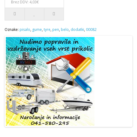
Brez DDV: 4,03€
Oznake:
pisalo
,
gume
,
tyre
,
pen
,
belo
,
dodatki
,
00082