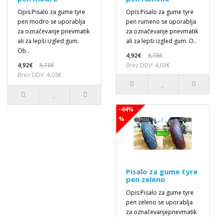
Opis:Pisalo za gume tyre
Opis:Pisalo za gume tyre
pen modro se uporablja
pen rumeno se uporablja
za označevanje pnevmatik
za označevanje pnevmatik
ali za lepši izgled gum.
ali za lepši izgled gum. O..
Ob..
4,92€
8,78€
4,92€
8,78€
Brez DDV: 4,03€
Brez DDV: 4,03€
-44%
%
Pisalo za gume tyre
pen zeleno
Opis:Pisalo za gume tyre
pen zeleno se uporablja
za označevanjepnevmatik