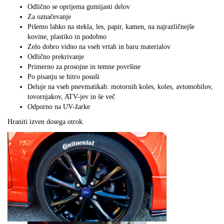
Odlično se oprijema gumijasti delov
Za označevanje
Pišemo lahko na stekla, les, papir, kamen, na najrazličnejše
kovine, plastiko in podobno
Zelo dobro vidno na vseh vrtah in baru materialov
Odlično prekrivanje
Primerno za prosojne in temne površine
Po pisanju se hitro posuši
Deluje na vseh pnevmatikah: motornih koles, koles, avtomobilov,
tovornjakov, ATV-jev in še več
Odporno na UV-žarke
Hraniti izven dosega otrok.