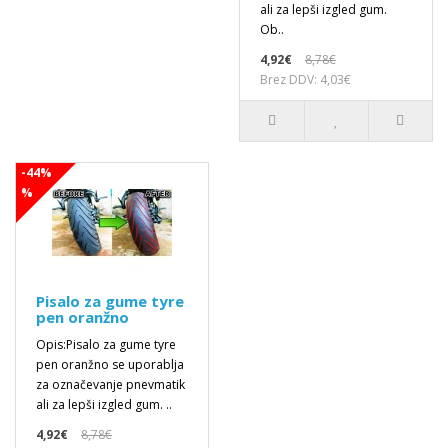
ali za lepši izgled gum.
Ob..
4,92€
8,78€
Brez DDV: 4,03€
-44%
%
Pisalo za gume tyre
pen oranžno
Opis:Pisalo za gume tyre
pen oranžno se uporablja
za označevanje pnevmatik
ali za lepši izgled gum. ..
4,92€
8,78€