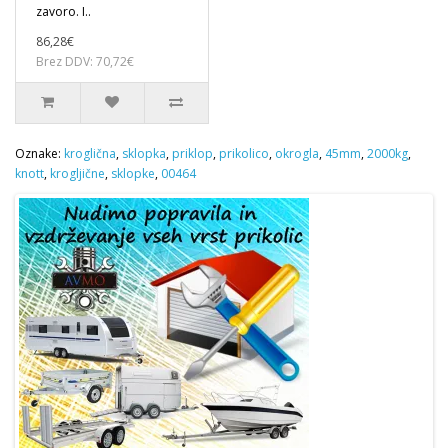
zavoro. I..
86,28€
Brez DDV: 70,72€
Oznake:
kroglična
,
sklopka
,
priklop
,
prikolico
,
okrogla
,
45mm
,
2000kg
,
knott
,
krogljične
,
sklopke
,
00464