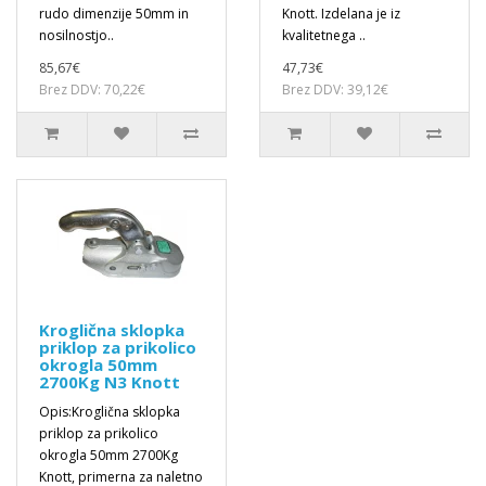
rudo dimenzije 50mm in
Knott. Izdelana je iz
nosilnostjo..
kvalitetnega ..
85,67€
47,73€
Brez DDV: 70,22€
Brez DDV: 39,12€
Kroglična sklopka
priklop za prikolico
okrogla 50mm
2700Kg N3 Knott
Opis:Kroglična sklopka
priklop za prikolico
okrogla 50mm 2700Kg
Knott, primerna za naletno