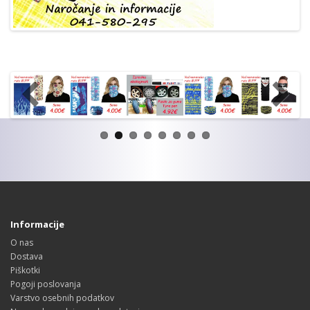
Informacije
O nas
Dostava
Piškotki
Pogoji poslovanja
Varstvo osebnih podatkov