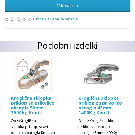
V košarico
0 mnenj
/
Napišite mnenje
Podobni izdelki
Kroglična sklopka
Kroglična sklopka
priklop za prikolico
priklop za prikolico
okrogla 50mm
okrogla 45mm
3500Kg Knott
1400Kg Knott
Opis:Kroglična
Opis:KKroglična sklopka
sklopka priklop za avto
priklop za prikolico
prikolico okrogla Knott za
okrogla 45mm 1400Kg