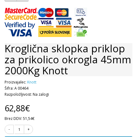
Kroglična sklopka priklop
za prikolico okrogla 45mm
2000Kg Knott
Proizvajalec:
Knott
Šifra: A 00464
Razpoložljivost: Na zalogi
62,88€
Brez DDV: 51,54€